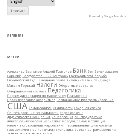
Powered by Google Translate.
REFERERS
МЕТКИ
Банк
Александр Вампилов
Андрей Платонов
Бег
Бензимидазол
Горький
Государственный контроль
Греко-римская борьба
Европейский Суд
Земельная рента
Китайский язык
Ландшафт
Налоги
Максим Горький
Оборотные средства
Педагогика
Операционная система
Первая диссертация по маркетингу
Плазмотрон
Проектирование алгоритмов
Региональное программирование
США
Самореализация личности
Сахарная свекла
Синтезирование гениальности
гидрокрекинг
дидактическая концепция
консервация
лингводидактика
лингвокультурология
маркетинг
молодая семья
мотивация
налоги в страховании
наркомания
перинатальная диагностика
плазмохимия
посткризисная экономика
среда программирования