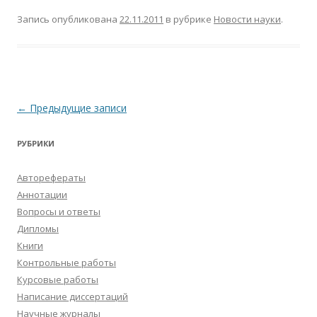
Запись опубликована
22.11.2011
в рубрике
Новости науки
.
Навигация
←
Предыдущие записи
по
РУБРИКИ
записям
Авторефераты
Аннотации
Вопросы и ответы
Дипломы
Книги
Контрольные работы
Курсовые работы
Написание диссертаций
Научные журналы