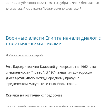
Запись опубликована
22.11.2011
в рубрике
Фонд бесплатных
диссертаций
с метками
Публикация диссертаций
.
Военные власти Египта начали диалог с
политическими силами
Добавить комментарий
Эль-Барадеи кончил Каирский университет в 1962 г. по
специальности "право". В 1974 защитил докторскую
диссертацию
по международному праву на
юридическом факультете Нью-Йоркского...
Ссылка на источник:
подробнее
Запись опубликована
22.11.2011
в рубрике
Новости науки
.