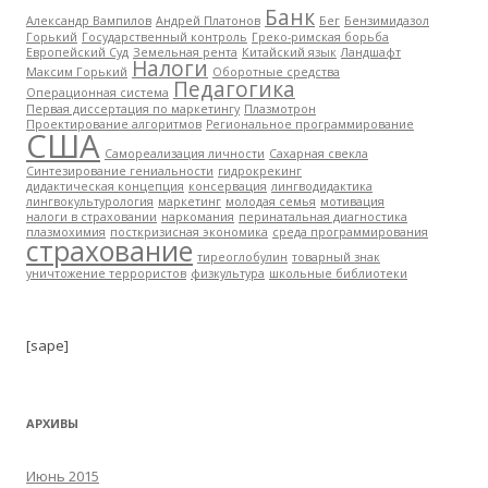
Банк
Александр Вампилов
Андрей Платонов
Бег
Бензимидазол
Горький
Государственный контроль
Греко-римская борьба
Европейский Суд
Земельная рента
Китайский язык
Ландшафт
Налоги
Максим Горький
Оборотные средства
Педагогика
Операционная система
Первая диссертация по маркетингу
Плазмотрон
Проектирование алгоритмов
Региональное программирование
США
Самореализация личности
Сахарная свекла
Синтезирование гениальности
гидрокрекинг
дидактическая концепция
консервация
лингводидактика
лингвокультурология
маркетинг
молодая семья
мотивация
налоги в страховании
наркомания
перинатальная диагностика
плазмохимия
посткризисная экономика
среда программирования
страхование
тиреоглобулин
товарный знак
уничтожение террористов
физкультура
школьные библиотеки
[sape]
АРХИВЫ
Июнь 2015